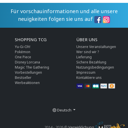
Für vorschauinformationen und alle unsere
neuigkeiten folgen sie uns auf
SHOPPING TCG
ÜBER UNS
Yu-Gi-Oh!
Unsere Veranstaltungen
Pokémon
Wer sind wir ?
One Piece
Lieferung
Disney Lorcana
Sichere Bezahlung
Magic The Gathering
Nutzungsbedingungen
Vorbestellungen
Impressum
Bestseller
Kontaktiere uns
Werbeaktionen
Deutsch
2014 - 2026 ©
Verwirklichung