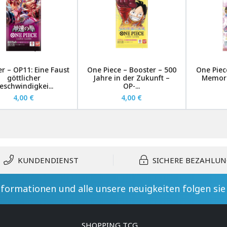
r – OP11: Eine Faust
One Piece – Booster – 500
One Piec
göttlicher
Jahre in der Zukunft –
Memori
eschwindigkei...
OP-...
4,00 €
4,00 €
KUNDENDIENST
SICHERE BEZAHLU
formationen und alle unsere neuigkeiten folgen si
SHOPPING TCG