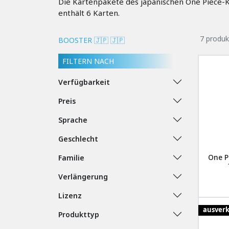
Die Kartenpakete des japanischen One Piece-K
enthält 6 Karten.
7 produk
BOOSTER 🇯🇵 🇯🇵
FILTERN NACH
Verfügbarkeit
Preis
Sprache
Geschlecht
One P
Familie
Verlängerung
Lizenz
ausverk
Produkttyp