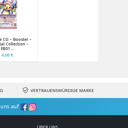
e CG – Booster –
al Collection –
EB01 ...
4,00 €
NG
VERTRAUENSWÜRDIGE MARKE
e uns auf
ÜBER UNS