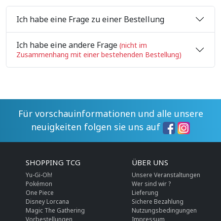
Ich habe eine Frage zu einer Bestellung
Ich habe eine andere Frage
(nicht im
Zusammenhang mit einer bestehenden Bestellung)
Für vorschauinformationen und alle unsere
neuigkeiten folgen sie uns auf
SHOPPING TCG
ÜBER UNS
Yu-Gi-Oh!
Unsere Veranstaltungen
Pokémon
Wer sind wir ?
One Piece
Lieferung
Disney Lorcana
Sichere Bezahlung
Magic The Gathering
Nutzungsbedingungen
Vorbestellungen
Impressum